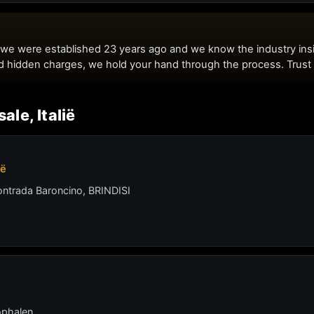
ale, Italië
ië
rada Baroncino, BRINDISI
ophalen