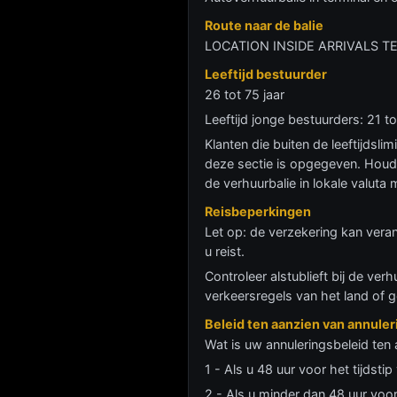
Route naar de balie
LOCATION INSIDE ARRIVALS T
Leeftijd bestuurder
26 tot 75 jaar
Leeftijd jonge bestuurders: 21 t
Klanten die buiten de leeftijdsl
deze sectie is opgegeven. Houdt
de verhuurbalie in lokale valut
Reisbeperkingen
Let op: de verzekering kan vera
u reist.
Controleer alstublieft bij de ver
verkeersregels van het land of g
Beleid ten aanzien van annule
Wat is uw annuleringsbeleid ten 
1 - Als u 48 uur voor het tijdsti
2 - Als u minder dan 48 uur voor