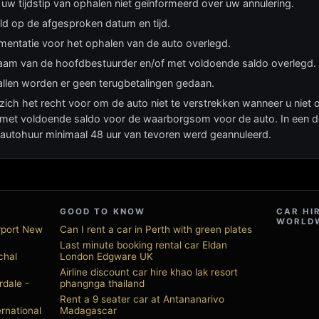
uw tijdstip van ophalen niet geïnformeerd over uw annulering.
ld op de afgesproken datum en tijd.
umentatie voor het ophalen van de auto overlegd.
naam van de hoofdbestuurder en/of met voldoende saldo overlegd.
llen worden er geen terugbetalingen gedaan.
ich het recht voor om de auto niet te verstrekken wanneer u niet op 
met voldoende saldo voor de waarborgsom voor de auto. In een der
de autohuur minimaal 48 uur van tevoren werd geannuleerd.
GOOD TO KNOW
CAR HI
WORLD
rport New
Can I rent a car in Perth with green plates
Last minute booking rental car Eldan
chal
London Edgware UK
Airline discount car hire khao lak resort
rdale -
phangnga thailand
Rent a 9 seater car at Antananarivo
rnational
Madagascar