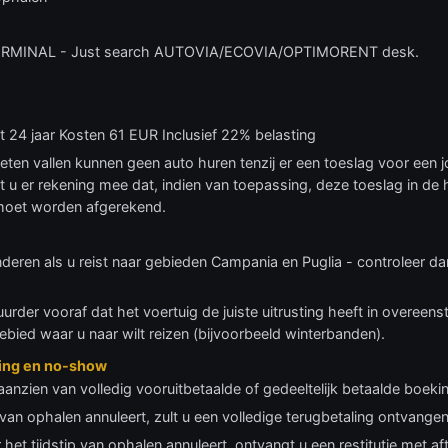
ERMINAL - Just search AUTOVIA/ECOVIA/OPTIMORENT desk.
ot 24 jaar Kosten 61 EUR Inclusief 22% belasting
imieten vallen kunnen geen auto huren tenzij er een toeslag voor een
 u er rekening mee dat, indien van toepassing, deze toeslag in de 
a moet worden afgerekend.
nderen als u reist naar gebieden Campania en Puglia - controleer da
huurder vooraf dat het voertuig de juiste uitrusting heeft in overee
ebied waar u naar wilt reizen (bijvoorbeeld winterbanden).
ring en no-show
aanzien van volledig vooruitbetaalde of gedeeltelijk betaalde boeki
p van ophalen annuleert, zult u een volledige terugbetaling ontvangen
 het tijdstip van ophalen annuleert, ontvangt u een restitutie met a