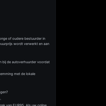
 jonge of oudere bestuurder in
huurprijs wordt verwerkt en aan
n bij de autoverhuurder voordat
nstemming met de lokale
ngen?
.
ftrek van EUR95. Als uw online