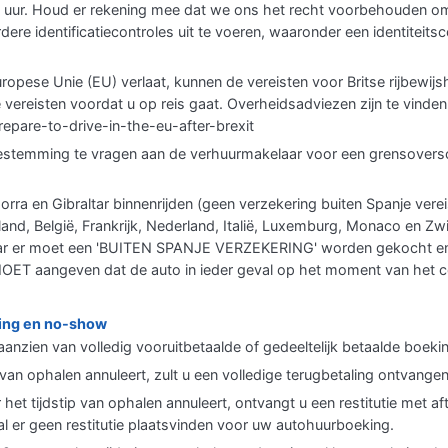
 uur. Houd er rekening mee dat we ons het recht voorbehouden om
rdere identificatiecontroles uit te voeren, waaronder een identiteitsc
uropese Unie (EU) verlaat, kunnen de vereisten voor Britse rijbewijs
e vereisten voordat u op reis gaat. Overheidsadviezen zijn te vinden
epare-to-drive-in-the-eu-after-brexit
toestemming te vragen aan de verhuurmakelaar voor een grensoversc
rra en Gibraltar binnenrijden (geen verzekering buiten Spanje vere
land, België, Frankrijk, Nederland, Italië, Luxemburg, Monaco en Zwi
maar er moet een 'BUITEN SPANJE VERZEKERING' worden gekocht en 
MOET aangeven dat de auto in ieder geval op het moment van het c
ring en no-show
aanzien van volledig vooruitbetaalde of gedeeltelijk betaalde boeki
p van ophalen annuleert, zult u een volledige terugbetaling ontvangen
 het tijdstip van ophalen annuleert, ontvangt u een restitutie met a
al er geen restitutie plaatsvinden voor uw autohuurboeking.