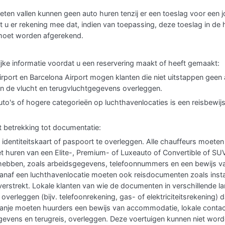
imieten vallen kunnen geen auto huren tenzij er een toeslag voor een
 u er rekening mee dat, indien van toepassing, deze toeslag in de 
a moet worden afgerekend.
jke informatie voordat u een reservering maakt of heeft gemaakt:
irport en Barcelona Airport mogen klanten die niet uitstappen geen
 de vlucht en terugvluchtgegevens overleggen.
auto's of hogere categorieën op luchthavenlocaties is een reisbewijs
t betrekking tot documentatie:
identiteitskaart of paspoort te overleggen. Alle chauffeurs moeten m
 het huren van een Elite-, Premium- of Luxeauto of Convertible of 
hebben, zoals arbeidsgegevens, telefoonnummers en een bewijs va
vanaf een luchthavenlocatie moeten ook reisdocumenten zoals inst
rstrekt. Lokale klanten van wie de documenten in verschillende l
overleggen (bijv. telefoonrekening, gas- of elektriciteitsrekening
Spanje moeten huurders een bewijs van accommodatie, lokale cont
gevens en terugreis, overleggen. Deze voertuigen kunnen niet wor