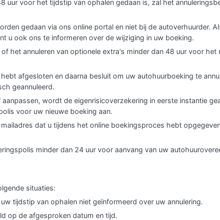
8 uur voor het tijdstip van ophalen gedaan is, zal het annulerings
orden gedaan via ons online portal en niet bij de autoverhuurder. Al
nt u ook ons te informeren over de wijziging in uw boeking.
of het annuleren van optionele extra's minder dan 48 uur voor het 
g hebt afgesloten en daarna besluit om uw autohuurboeking te annu
sch geannuleerd.
of aanpassen, wordt de eigenrisicoverzekering in eerste instantie 
polis voor uw nieuwe boeking aan.
 e-mailadres dat u tijdens het online boekingsproces hebt opgegeve
keringspolis minder dan 24 uur voor aanvang van uw autohuurovere
lgende situaties:
uw tijdstip van ophalen niet geïnformeerd over uw annulering.
ld op de afgesproken datum en tijd.