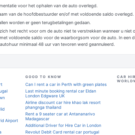
umentatie voor het ophalen van de auto overlegd.
naam van de hoofdbestuurder en/of met voldoende saldo overlegd.
llen worden er geen terugbetalingen gedaan.
ich het recht voor om de auto niet te verstrekken wanneer u niet op 
met voldoende saldo voor de waarborgsom voor de auto. In een der
de autohuur minimaal 48 uur van tevoren werd geannuleerd.
GOOD TO KNOW
CAR HI
WORLD
rt
Can I rent a car in Perth with green plates
ugal
Last minute booking rental car Eldan
London Edgware UK
own
Airline discount car hire khao lak resort
phangnga thailand
lid
Rent a 9 seater car at Antananarivo
Madagascar
id Airport
Additional Driver for Hire Car in London
a
Revolut Debit Card rental car portugal