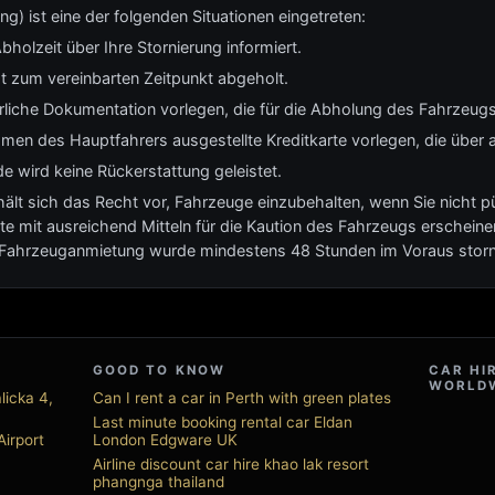
) ist eine der folgenden Situationen eingetreten:
bholzeit über Ihre Stornierung informiert.
t zum vereinbarten Zeitpunkt abgeholt.
erliche Dokumentation vorlegen, die für die Abholung des Fahrzeugs 
men des Hauptfahrers ausgestellte Kreditkarte vorlegen, die über a
e wird keine Rückerstattung geleistet.
 sich das Recht vor, Fahrzeuge einzubehalten, wenn Sie nicht pünk
te mit ausreichend Mitteln für die Kaution des Fahrzeugs erscheinen
e Fahrzeuganmietung wurde mindestens 48 Stunden im Voraus storni
GOOD TO KNOW
CAR HI
WORLD
licka 4,
Can I rent a car in Perth with green plates
Last minute booking rental car Eldan
irport
London Edgware UK
Airline discount car hire khao lak resort
phangnga thailand