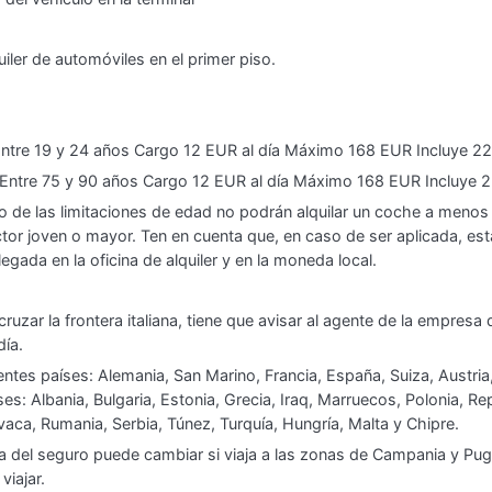
uiler de automóviles en el primer piso.
ntre 19 y 24 años Cargo 12 EUR al día Máximo 168 EUR Incluye 2
Entre 75 y 90 años Cargo 12 EUR al día Máximo 168 EUR Incluye 
ro de las limitaciones de edad no podrán alquilar un coche a menos
or joven o mayor. Ten en cuenta que, en caso de ser aplicada, esta 
legada en la oficina de alquiler y en la moneda local.
ruzar la frontera italiana, tiene que avisar al agente de la empresa de
día.
entes países: Alemania, San Marino, Francia, España, Suiza, Austria
es: Albania, Bulgaria, Estonia, Grecia, Iraq, Marruecos, Polonia, R
ovaca, Rumania, Serbia, Túnez, Turquía, Hungría, Malta y Chipre.
a del seguro puede cambiar si viaja a las zonas de Campania y Pugl
viajar.