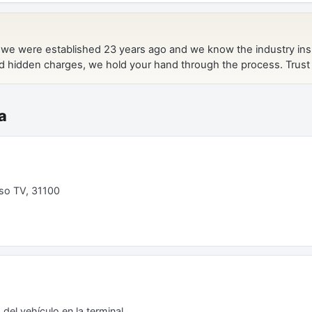
ia
iso TV, 31100
del vehículo en la terminal