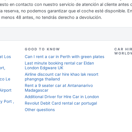
puesto en contacto con nuestro servicio de atención al cliente antes
 la reserva, no podemos garantizar que el coche esté disponible. E
al menos 48 antes, no tendrás derecho a devolución.
GOOD TO KNOW
CAR HI
WORLD
at Los
Can I rent a car in Perth with green plates
Last minute booking rental car Eldan
rt,
London Edgware UK
Airline discount car hire khao lak resort
aco Le
phangnga thailand
Rent a 9 seater car at Antananarivo
Airport
Madagascar
Additional Driver for Hire Car in London
 Port ,
Revolut Debit Card rental car portugal
Other questions