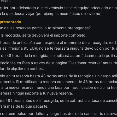
viajar.
quiler por adelantado que el vehículo tiene el equipo adecuado de
 a la que desea viajar (por ejemplo, neumáticos de invierno).
o presentado
ión de las reservas parcial o totalmente prepagadas?
 la recogida, se te devolverá el importe completo.
horas de antelación con respecto al momento de la recogida, reci
a es inferior a 95 EUR, no se te realizará ninguna devolución por tu
s de 48 horas de la recogida, se aplicará automáticamente la polític
elaciones en línea a través de la página “Gestionar reserva” antes d
or de alquiler de coches.
bio en tu reserva hasta 48 horas antes de la recogida sin cargo adic
omento. Si modificas tu reserva con menos de 48 horas de antelaci
á a tu nueva reserva menos una tasa por modificación de última h
ferirá ningún importe a tu nueva reserva.
 de 48 horas antes de la recogida, se te cobrará una tasa de canc
ará más de lo que pagaste.
de reembolso por daños y luego has decidido cancelar tu reserva 