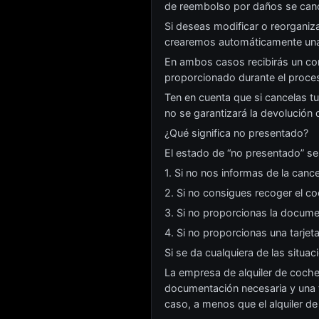
de reembolso por daños se can
Si deseas modificar o reorganiz
crearemos automáticamente una 
En ambos casos recibirás un corr
proporcionado durante el proces
Ten en cuenta que si cancelas t
no se garantizará la devolución 
¿Qué significa no presentado?
El estado de “no presentado” se
1. Si no nos informas de la canc
2. Si no consigues recoger el c
3. Si no proporcionas la docume
4. Si no proporcionas una tarjet
Si se da cualquiera de las situac
La empresa de alquiler de coche
documentación necesaria y una t
caso, a menos que el alquiler d