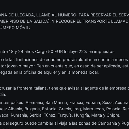
NA DE LLEGADA, LLAME AL NÚMERO: PARA RESERVAR EL SERV
RIMER PISO DE LA SALIDA), Y RECOGER EL TRANSPORTE LLAMAD
ÚMERO MÓVIL: .
Entre 18 y 24 años Cargo 50 EUR Incluye 22% en impuestos
ro de las limitaciones de edad no podrán alquilar un coche a menos
or joven o mayor. Ten en cuenta que, en caso de ser aplicada, esta 
legada en la oficina de alquiler y en la moneda local.
ruzar la frontera italiana, tiene que avisar al agente de la empresa de
día.
entes países: Alemania, San Marino, Francia, España, Suiza, Austria
es: Albania, Bulgaria, Estonia, Grecia, Iraq, Marruecos, Polonia, R
ovaca, Rumania, Serbia, Túnez, Turquía, Hungría, Malta y Chipre.
a del seguro puede cambiar si viaja a las zonas de Campania y Pugl