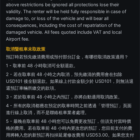
above restrictions be ignored all protections lose their
validity. The renter will be held fully responsible in case of
damage to, or loss of the vehicle and will bear all
consequences, including the cost of repatriation of the
damaged vehicle. All fees quoted include VAT and local
Airport fee.
取消暨租車未取政策
預訂時若預先繳清費用或預付部分訂金，有哪些取消政策適用？
1 - 取車前 48 小時取消可全額退款。
2 - 若在取車前 48 小時之內取消，預先繳清的費用會在扣除
USD101 後全額退款。如果線上付款金額少於 USD101，則無法退
還預訂車輛所繳交的款項。
3 - 若於取車前 48 小時之內預訂，亦將自動適用取消政策。
4 - 所有的取消都應在預定的取車時間之前透過「管理預訂」頁面
進行線上取消，而不是聯絡租車業者處理。
5 - 最晚在取車前 48 小時您可以免費更改預訂，但須支付當時價
格的費用。若在取車前 48 小時內更改您的預訂，您目前支付的費
用將轉入您的新預訂再扣掉延遲修改費用 USD53.00。如果您支付