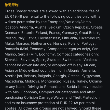
旅遊限制
Cross Border rentals are allowed with an additional fee of
EUR 19.48 per rental to the following countries only with a
written permission by the Enterprise/National/Alamo
location: Andorra, Austria, Belgium, Czech Republic, Croatia,
Denmark, Estonia, Finland, France, Germany, Great Britain,
Ireland, Italy, Latvia, Liechtenstein, Lithuania, Luxembourg,
Malta, Monaco, Netherlands, Norway, Poland, Portugal,
Romania (Mini, Economy, Compact categories only), San
Marino, Serbia (Mini, Economy, Compact categories only),
Slovakia, Slovenia, Spain, Sweden, Switzerland. Vehicles
cannot be driven into and/or dropped off in any African,
Asian or Middle-East countries, nor in Albania, Armenia,
Azerbaijan, Belarus, Bulgaria, Georgia, Greece, Kyrgyzstan,
Macedonia, Moldova, Montenegro, Russia, Turkey, Ukraine
or any island. Driving to Romania and Serbia is only possible
with Mini, Economy, Compact car categories and after
purchasing Collision Damage Waiver and Theft Protection
and extra insurance protection of EUR 22.48 per rental
applies. All other car groups are not allowed. Should these