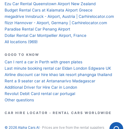
Ezu Car Rental Queenstown Airport New Zealand
Budget Rental Cars at Kalamata Airport Greece
megadrive Innsbruck - Airport, Austria | Carhirelocator.com
flizzr Hannover - Airport, Germany | Carhirelocator.com
Paradise Rental Car Penang Airport
Dollar Rental Car Montpellier Airport, France
All locations (969)
GOOD TO KNOW
Can I rent a car in Perth with green plates
Last minute booking rental car Eldan London Edgware UK
Airline discount car hire khao lak resort phangnga thailand
Rent a 9 seater car at Antananarivo Madagascar
Additional Driver for Hire Car in London
Revolut Debit Card rental car portugal
Other questions
CAR HIRE LOCATOR - RENTAL CARS WORLDWIDE
© 2026 Alpha Cars AI
· Prices are live from the rental suppliers