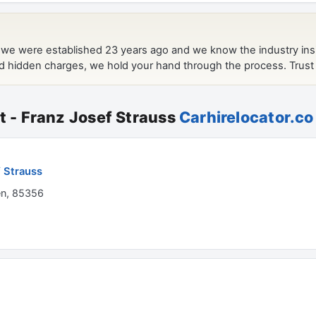
rt - Franz Josef Strauss
Carhirelocator.co
f Strauss
en, 85356