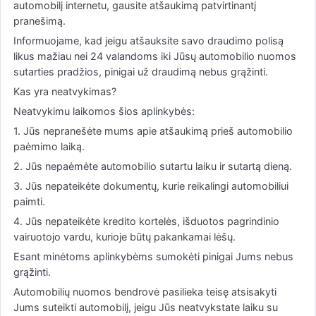
automobilį internetu, gausite atšaukimą patvirtinantį
pranešimą.
Informuojame, kad jeigu atšauksite savo draudimo polisą
likus mažiau nei 24 valandoms iki Jūsų automobilio nuomos
sutarties pradžios, pinigai už draudimą nebus grąžinti.
Kas yra neatvykimas?
Neatvykimu laikomos šios aplinkybės:
1. Jūs nepranešėte mums apie atšaukimą prieš automobilio
paėmimo laiką.
2. Jūs nepaėmėte automobilio sutartu laiku ir sutartą dieną.
3. Jūs nepateikėte dokumentų, kurie reikalingi automobiliui
paimti.
4. Jūs nepateikėte kredito kortelės, išduotos pagrindinio
vairuotojo vardu, kurioje būtų pakankamai lėšų.
Esant minėtoms aplinkybėms sumokėti pinigai Jums nebus
grąžinti.
Automobilių nuomos bendrovė pasilieka teisę atsisakyti
Jums suteikti automobilį, jeigu Jūs neatvykstate laiku su