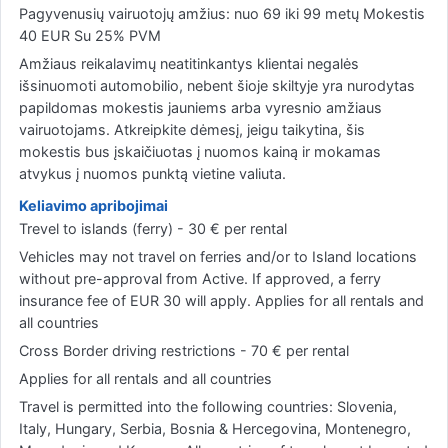
Pagyvenusių vairuotojų amžius: nuo 69 iki 99 metų Mokestis
40 EUR Su 25% PVM
Amžiaus reikalavimų neatitinkantys klientai negalės
išsinuomoti automobilio, nebent šioje skiltyje yra nurodytas
papildomas mokestis jauniems arba vyresnio amžiaus
vairuotojams. Atkreipkite dėmesį, jeigu taikytina, šis
mokestis bus įskaičiuotas į nuomos kainą ir mokamas
atvykus į nuomos punktą vietine valiuta.
Keliavimo apribojimai
Trevel to islands (ferry) - 30 € per rental
Vehicles may not travel on ferries and/or to Island locations
without pre-approval from Active. If approved, a ferry
insurance fee of EUR 30 will apply. Applies for all rentals and
all countries
Cross Border driving restrictions - 70 € per rental
Applies for all rentals and all countries
Travel is permitted into the following countries: Slovenia,
Italy, Hungary, Serbia, Bosnia & Hercegovina, Montenegro,