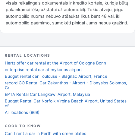
visais reikalingais dokumentais ir kredito kortele, kurioje būtų
pakankamai lėšų užstatui už automobilį. Tokiu atveju, jeigu
automobilio nuoma nebuvo atšaukta likus bent 48 val. iki
automobilio paėmimo, sumokėti pinigai Jums nebus grąžinti.
RENTAL LOCATIONS
Hertz offer car rental at the Airport of Cologne Bonn
enterprise rental car at mykonos airport
Budget rental car Toulouse - Blagnac Airport, France
record GO Rental Car Zakynthos - Airport - Dionysios Solomos,
Gr
EPTA Rental Car Langkawi Airport, Malaysia
Budget Rental Car Norfolk Virgina Beach Airport, United States
of
All locations (969)
GOOD TO KNOW
Can I rent a car in Perth with green plates