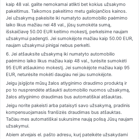
kaip 48 val. galite nemokamai atlikti bet kokius užsakymo
pakeitimus. Taikomos pakeitimo metu galiojančios kainos.
Jei užsakymą pakeisite iki numatyto automobilio paėmimo
laiko likus mažiau nei 48 val., jūsų sumokėta sumą,
išskaičiavę 50.00 EUR keitimo mokestį, perkelsime naujam
užsakymui padengti. Jei sumokėjote mažiau kaip 50.00 EUR,
naujam užsakymui pinigai nebus perkelti.
6. Jei atšauksite užsakymą iki numatyto automobilio
paėmimo laiko likus mažiau kaip 48 val., turėsite sumokėti
95 EUR atšaukimo mokestį. Jei sumokėjote mažiau kaip 95
EUR, neturėsite mokėti daugiau nei jau sumokėjote.
Jeigu įsigijote mūsų žalos atlyginimo draudimo produktą ir
po to nusprendėte atšaukti automobilio nuomos užsakymą,
žalos atlyginimo draudimas bus automatiškai atšauktas.
Jeigu norite pakeisti arba pataisyti savo užsakymą, pradinis
kompensuojamasis franšizės draudimas bus atšauktas.
Tačiau mes automatiškai sukursime naują polisą Jūsų naujam
užsakymui.
Abiem atvejais el. pašto adresu, kurį pateikėte užsakydami