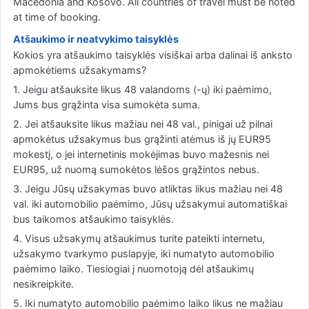
Macedonia and Kosovo. All countries of travel must be noted
at time of booking.
Atšaukimo ir neatvykimo taisyklės
Kokios yra atšaukimo taisyklės visiškai arba dalinai iš anksto
apmokėtiems užsakymams?
1. Jeigu atšauksite likus 48 valandoms (-ų) iki paėmimo,
Jums bus grąžinta visa sumokėta suma.
2. Jei atšauksite likus mažiau nei 48 val., pinigai už pilnai
apmokėtus užsakymus bus grąžinti atėmus iš jų EUR95
mokestį, o jei internetinis mokėjimas buvo mažesnis nei
EUR95, už nuomą sumokėtos lėšos grąžintos nebus.
3. Jeigu Jūsų užsakymas buvo atliktas likus mažiau nei 48
val. iki automobilio paėmimo, Jūsų užsakymui automatiškai
bus taikomos atšaukimo taisyklės.
4. Visus užsakymų atšaukimus turite pateikti internetu,
užsakymo tvarkymo puslapyje, iki numatyto automobilio
paėmimo laiko. Tiesiogiai į nuomotoją dėl atšaukimų
nesikreipkite.
5. Iki numatyto automobilio paėmimo laiko likus ne mažiau