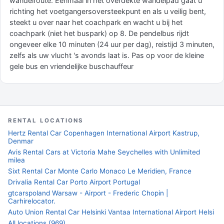
wandelroute. Eenmaal in het overdekte wandelpad gaat u
richting het voetgangersoversteekpunt en als u veilig bent,
steekt u over naar het coachpark en wacht u bij het
coachpark (niet het buspark) op 8. De pendelbus rijdt
ongeveer elke 10 minuten (24 uur per dag), reistijd 3 minuten,
zelfs als uw vlucht 's avonds laat is. Pas op voor de kleine
gele bus en vriendelijke buschauffeur
RENTAL LOCATIONS
Hertz Rental Car Copenhagen International Airport Kastrup,
Denmar
Avis Rental Cars at Victoria Mahe Seychelles with Unlimited
milea
Sixt Rental Car Monte Carlo Monaco Le Meridien, France
Drivalia Rental Car Porto Airport Portugal
gtcarspoland Warsaw - Airport - Frederic Chopin |
Carhirelocator.
Auto Union Rental Car Helsinki Vantaa International Airport Helsi
All locations (969)