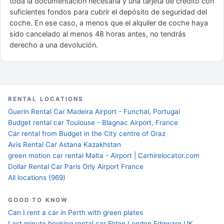
toda la documentación necesaria y una tarjeta de crédito con
suficientes fondos para cubrir el depósito de seguridad del
coche. En ese caso, a menos que el alquiler de coche haya
sido cancelado al menos 48 horas antes, no tendrás
derecho a una devolución.
RENTAL LOCATIONS
Guerin Rental Car Madeira Airport - Funchal, Portugal
Budget rental car Toulouse - Blagnac Airport, France
Car rental from Budget in the City centre of Graz
Avis Rental Car Astana Kazakhstan
green motion car rental Malta - Airport | Carhirelocator.com
Dollar Rental Car Paris Orly Airport France
All locations (969)
GOOD TO KNOW
Can I rent a car in Perth with green plates
Last minute booking rental car Eldan London Edgware UK