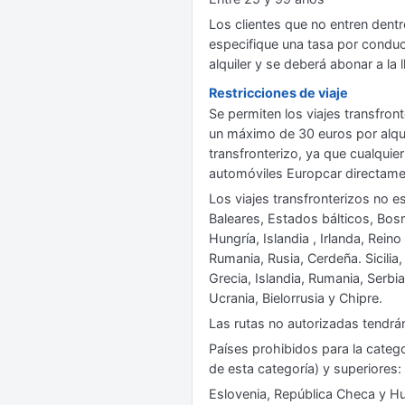
Los clientes que no entren dent
especifique una tasa por conduct
alquiler y se deberá abonar a la l
Restricciones de viaje
Se permiten los viajes transfron
un máximo de 30 euros por alquil
transfronterizo, ya que cualquier
automóviles Europcar directament
Los viajes transfronterizos no e
Baleares, Estados bálticos, Bosn
Hungría, Islandia , Irlanda, Rein
Rumania, Rusia, Cerdeña. Sicilia,
Grecia, Islandia, Rumania, Serb
Ucrania, Bielorrusia y Chipre.
Las rutas no autorizadas tendrá
Países prohibidos para la catego
de esta categoría) y superiores: 
Eslovenia, República Checa y Hu