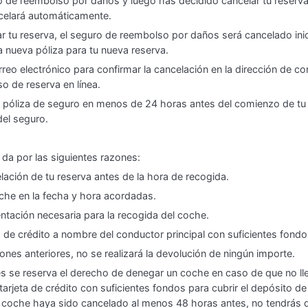
de reembolso por daños y luego has decidido cancelar tu reserva 
celará automáticamente.
ar tu reserva, el seguro de reembolso por daños será cancelado ini
nueva póliza para tu nueva reserva.
eo electrónico para confirmar la cancelación en la dirección de co
o de reserva en línea.
u póliza de seguro en menos de 24 horas antes del comienzo de tu 
del seguro.
 da por las siguientes razones:
elación de tu reserva antes de la hora de recogida.
oche en la fecha y hora acordadas.
ntación necesaria para la recogida del coche.
a de crédito a nombre del conductor principal con suficientes fondo
iones anteriores, no se realizará la devolución de ningún importe.
s se reserva el derecho de denegar un coche en caso de que no ll
arjeta de crédito con suficientes fondos para cubrir el depósito d
e coche haya sido cancelado al menos 48 horas antes, no tendrás 