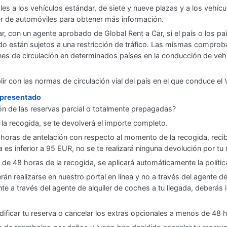
ales a los vehículos estándar, de siete y nueve plazas y a los vehí
ler de automóviles para obtener más información.
r, con un agente aprobado de Global Rent a Car, si el país o los pa
lado están sujetos a una restricción de tráfico. Las mismas compro
ones de circulación en determinados países en la conducción de ve
 con las normas de circulación vial del país en el que conduce el 
o presentado
ión de las reservas parcial o totalmente prepagadas?
 la recogida, se te devolverá el importe completo.
horas de antelación con respecto al momento de la recogida, reci
a es inferior a 95 EUR, no se te realizará ninguna devolución por tu
s de 48 horas de la recogida, se aplicará automáticamente la polític
án realizarse en nuestro portal en línea y no a través del agente d
te a través del agente de alquiler de coches a tu llegada, deberás
ificar tu reserva o cancelar los extras opcionales a menos de 48 h