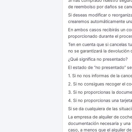
Si has comprado nuestro seguro 
de reembolso por daños se can
Si deseas modificar o reorganiz
crearemos automáticamente una 
En ambos casos recibirás un corr
proporcionado durante el proces
Ten en cuenta que si cancelas t
no se garantizará la devolución 
¿Qué significa no presentado?
El estado de “no presentado” se
1. Si no nos informas de la canc
2. Si no consigues recoger el c
3. Si no proporcionas la docume
4. Si no proporcionas una tarjet
Si se da cualquiera de las situac
La empresa de alquiler de coche
documentación necesaria y una t
caso, a menos que el alquiler d