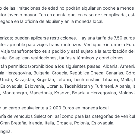
ro de las limitaciones de edad no podrán alquilar un coche a menos
or joven o mayor. Ten en cuenta que, en caso de ser aplicada, esta 
legada en la oficina de alquiler y en la moneda local.
terizos; pueden aplicarse restricciones. Hay una tarifa de 7,50 eur
er aplicable para viajes transfronterizos. Verifique e informe a Eur
 viaje transfronterizo es a pedido y está sujeto a la autorización de
e. Se aplican restricciones, tarifas y términos y condiciones.
stán permitidos/prohibidos a los siguientes países: Albania, Armeni
ia Herzegovina, Bulgaria, Croacia, República Checa, Canarias, Córc
o Unido, Kazajstán, Kirgistán, Letonia, Liechtenstein, Lituania, Malt
 Eslovaquia, Eslovenia, Ucrania, Tadshikistan y Turkmeni. Albania, l
ia, Montenegro, Macedonia, Kosovo, Bosnia y Herzegovina, Moldavia
n un cargo equivalente a 2 000 Euros en moneda local.
ría de vehículos Selection, así como para las categorías de vehícu
Gran Bretaña, Irlanda, Italia, Croacia, Polonia, Eslovaquia,
ngría.