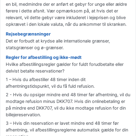
en bil, medmindre der er anført et gebyr for unge eller ældre
førere i dette afsnit. Vær opmærksom på, at hvis det er
relevant, vil dette gebyr være inkluderet i lejeprisen og blive
opkrævet i den lokale valuta, når du ankommer til skranken.
Rejsebegrænsninger
Det er forbudt at krydse alle internationale grænser,
statsgrænser og ø-grænser.
Regler for afbestilling og ikke-mødt
Hvilke afbestillingsregler gælder for fuldt forudbetalte eller
delvist betalte reservationer?
1 – Hvis du afbestiller 48 timer inden dit
afhentningstidspunkt, vil du få fuld refusion.
2 - Hvis du opsiger mindre end 48 timer før afhentning, vil du
modtage refusion minus DKK707. Hvis din onlinebetaling er
på mindre end DKK707, vil du ikke modtage refusion for din
billejereservation.
3 – Hvis din reservation er lavet mindre end 48 timer før
afhentning, vil afbestillingsreglerne automatisk gælde for din