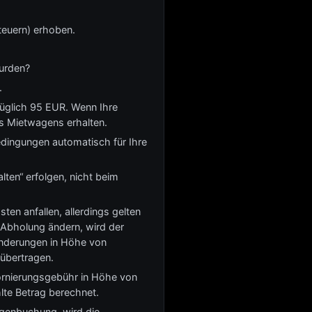
teuern) erhoben.
wurden?
.
züglich 95 EUR. Wenn Ihre
s Mietwagens erhalten.
edingungen automatisch für Ihre
ten“ erfolgen, nicht beim
en anfallen, allerdings gelten
 Abholung ändern, wird der
 Änderungen in Höhe von
übertragen.
tornierungsgebühr in Höhe von
lte Betrag berechnet.
genbuchung, wird die