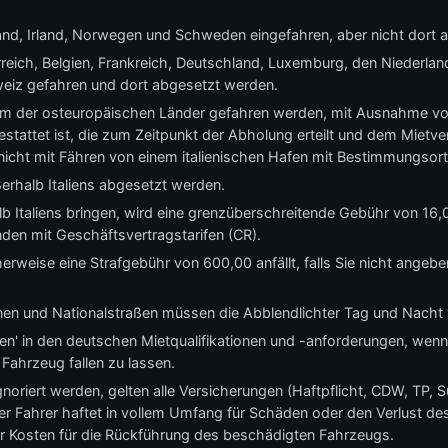
and, Irland, Norwegen und Schweden eingefahren, aber nicht dort 
reich, Belgien, Frankreich, Deutschland, Luxemburg, den Niederland
weiz gefahren und dort abgesetzt werden.
em der osteuropäischen Länder gefahren werden, mit Ausnahme von 
stattet ist, die zum Zeitpunkt der Abholung erteilt und dem Mietver
icht mit Fähren von einem italienischen Hafen mit Bestimmungsort
erhalb Italiens abgesetzt werden.
 Italiens bringen, wird eine grenzüberschreitende Gebühr von 16,00
en mit Geschäftsvertragstarifen (CR).
erweise eine Strafgebühr von 600,00 anfällt, falls Sie nicht angeb
en und Nationalstraßen müssen die Abblendlichter Tag und Nacht
en' in den deutschen Mietqualifikationen und -anforderungen, wenn 
Fahrzeug fallen zu lassen.
noriert werden, gelten alle Versicherungen (Haftpflicht, CDW, TP, Su
Der Fahrer haftet in vollem Umfang für Schäden oder den Verlust de
er Kosten für die Rückführung des beschädigten Fahrzeugs.