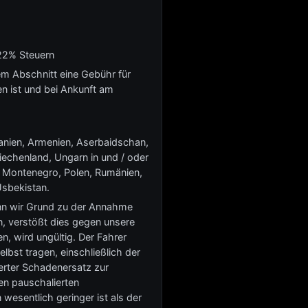
 22% Steuern
em Abschnitt eine Gebühr für
en ist und bei Ankunft am
banien, Armenien, Aserbaidschan,
iechenland, Ungarn in und / oder
, Montenegro, Polen, Rumänien,
Usbekistan.
Wenn wir Grund zu der Annahme
, verstößt dies gegen unsere
, wird ungültig. Der Fahrer
bst tragen, einschließlich der
erter Schadenersatz zur
en pauschalierten
esentlich geringer ist als der