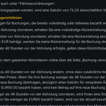
e auch unter "Fährbeschränkungen".
rückgegeben werden, wird eine Gebühr von 73,20 (einschließlich S
gsrichtlinien
gen für Buchungen, die bereits vollständig oder teilweise bezahlt 
Abholung stornieren, erhalten Sie eine vollständige Rückerstattung
nden vor Abholung stornieren, erhalten Sie eine Rückerstattung ab
 EUR beträgt, werden Sie keine Rückerstattung für die Buchung de
ls 48 Stunden vor der Abholung erfolgte, gelten diese Rücktrittsb
or dem geplanten Abholdatum online über die Seite „Buchung verwal
 zu 48 Stunden vor der Abholung ändern, ohne dass zusätzliche Kost
llen Preise. Wenn Sie Ihre Buchung weniger als 48 Stunden vor der
e neue Buchung übertragen, abzüglich einer Gebühr für verspätete
 EUR50.00 bezahlt haben, wird kein Betrag auf Ihre neue Buchung 
er als 48 Stunden vor der Abholung stornieren, wird Ihnen eine S
n Sie weniger als EUR95 bezahlt haben, wird nur der aktuell bezah
stattungsversicherung abgeschlossen und stornieren Ihre Mietwa