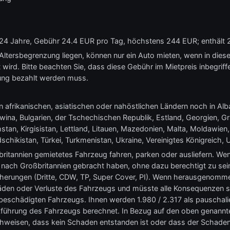
is 24 Jahre, Gebühr 24.4 EUR pro Tag, höchstens 244 EUR; enthält
 Altersbegrenzung liegen, können nur ein Auto mieten, wenn in dies
 wird. Bitte beachten Sie, dass diese Gebühr im Mietpreis inbegriff
ung bezahlt werden muss.
 afrikanischen, asiatischen oder nahöstlichen Ländern noch in Al
na, Bulgarien, der Tschechischen Republik, Estland, Georgien, Gr
an, Kirgisistan, Lettland, Litauen, Mazedonien, Malta, Moldawien
schikistan, Türkei, Turkmenistan, Ukraine, Vereinigtes Königreich, 
roßbritannien gemietetes Fahrzeug fahren, parken oder ausliefern. 
 nach Großbritannien gebracht haben, ohne dazu berechtigt zu sein
herungen (Dritte, CDW, TP, Super Cover, PI). Wenn herausgenommen
häden oder Verluste des Fahrzeugs und müsste alle Konsequenzen sel
beschädigten Fahrzeugs. Ihnen werden 1.980 / 2.317 als pauschali
kführung des Fahrzeugs berechnet. In Bezug auf den oben genannt
weisen, dass kein Schaden entstanden ist oder dass der Schaden w