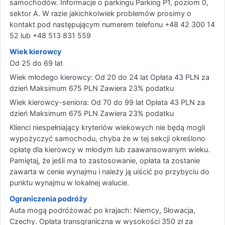
samochodów. Informacje o parkingu Parking P1, poziom 0,
sektor A. W razie jakichkolwiek problemów prosimy o
kontakt pod następującym numerem telefonu +48 42 300 14
52 lub +48 513 831 559
Wiek kierowcy
Od 25 do 69 lat
Wiek młodego kierowcy: Od 20 do 24 lat Opłata 43 PLN za
dzień Maksimum 675 PLN Zawiera 23% podatku
Wiek kierowcy-seniora: Od 70 do 99 lat Opłata 43 PLN za
dzień Maksimum 675 PLN Zawiera 23% podatku
Klienci niespełniający kryteriów wiekowych nie będą mogli
wypożyczyć samochodu, chyba że w tej sekcji określono
opłatę dla kierowcy w młodym lub zaawansowanym wieku.
Pamiętaj, że jeśli ma to zastosowanie, opłata ta zostanie
zawarta w cenie wynajmu i należy ją uiścić po przybyciu do
punktu wynajmu w lokalnej walucie.
Ograniczenia podróży
Auta mogą podróżować po krajach: Niemcy, Słowacja,
Czechy. Opłata transgraniczna w wysokości 350 zł za