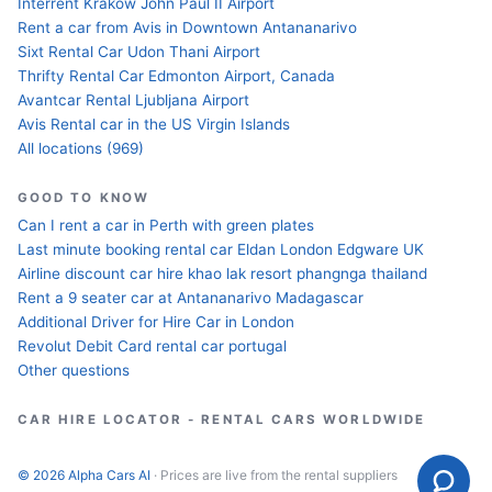
Interrent Krakow John Paul II Airport
Rent a car from Avis in Downtown Antananarivo
Sixt Rental Car Udon Thani Airport
Thrifty Rental Car Edmonton Airport, Canada
Avantcar Rental Ljubljana Airport
Avis Rental car in the US Virgin Islands
All locations (969)
GOOD TO KNOW
Can I rent a car in Perth with green plates
Last minute booking rental car Eldan London Edgware UK
Airline discount car hire khao lak resort phangnga thailand
Rent a 9 seater car at Antananarivo Madagascar
Additional Driver for Hire Car in London
Revolut Debit Card rental car portugal
Other questions
CAR HIRE LOCATOR - RENTAL CARS WORLDWIDE
© 2026 Alpha Cars AI
· Prices are live from the rental suppliers