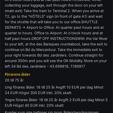
collecting your luggage, exit through the door on your left
(main exit) Take the tram to Terminal 2. When you arrive at
T2, go to the "HÔTELS" sign (in front of gate A1) and wait
for the shuttle that will take you to our office.SHUTTLE
DEPARTS -> Airport to Office: At quarter past hours and at
quarter to hours. Office to Airport: At o'clock hours and at
half past hours.DROP OFF INSTRUCTIONSWith the Var River
to your left, at the des Baraques roundabout, take the exit to
continue on Bd du Mercantour. Take the immediate exit to
your right towards Bd des Jardiniers. Continue straight for
around 350m and you will see the OK Mobility Store on your
left 34 Bd des Jardiniers - 43.699819, 7.189917
Förarens ålder
26 till 75 år
Ung förares ålder: 18 till 25 år Avgift 10 EUR per dag Minst
24 EUR Högst 300 EUR Inkl. 20% skatt
Yngre förares ålder: 18 till 25 år Avgift 2 EUR per dag Minst 5
EUR Högst 40 EUR Inkl. 20% skatt
Kunder som inte befinner sig inom åldersbegränsningen