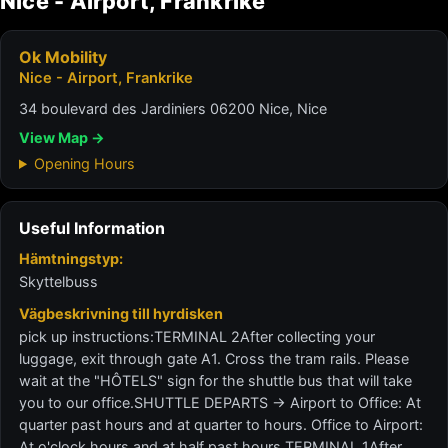
Nice - Airport, Frankrike
Ok Mobility
Nice - Airport, Frankrike
34 boulevard des Jardiniers 06200 Nice, Nice
View Map →
Opening Hours
Useful Information
Hämtningstyp:
Skyttelbuss
Vägbeskrivning till hyrdisken
pick up instructions:TERMINAL 2After collecting your
luggage, exit through gate A1. Cross the tram rails. Please
wait at the "HÔTELS" sign for the shuttle bus that will take
you to our office.SHUTTLE DEPARTS -> Airport to Office: At
quarter past hours and at quarter to hours. Office to Airport:
At o'clock hours and at half past hours.TERMINAL 1After