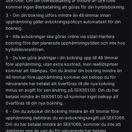
SEK1066. Om din onlinebetalning är mindre än SEK1066
kommer ingen återbetalning att göras för din hyrbilsbokning.
3 - Om din bokning utförs mindre än 48 timmar innan
upphämtning gäller avbokningspolicyn automatiskt för din
bokning.
4 - Alla avbokningar ska göras online via sidan Hantera
bokning före den planerade upphämtningstiden och inte hos
hyrbilsleverantören.
5 - Du kan göra ändringar i din bokning upp till 48 timmar
före upphämtning, utan extra kostnad, men realtidspriser
kommer att tillämpas. Om du ändrar din bokning mindre än
48 timmar före upphämtning kommer det belopp du för
närvarande har betalat att överföras till din nya bokning
minus en avgift för sen ändring på SEK561.00. Om du har
betalat mindre än SEK561.00 så kommer inget belopp att
överföras till din nya bokning.
6 - Om du avbokar din bokning mindre än 48 timmar före
upphämtning debiteras du en avbokningsavgift på SEK1066.
Om du har betalat mindre än SEK1066, kommer du inte att
debiteras mer än vad du för närvarande har betalat.