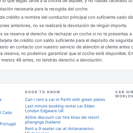
 lo que llegas tarde a la oficina de alquiler, y no habías facilitado 
ación necesaria para la recogida del coche.
de crédito a nombre del conductor principal con suficiente sado di
iones anteriores, no se realizará la devolución de ningún importe.
s se reserva el derecho de rechazar un coche si no te presentas a 
rjeta de crédito con saldo suficiente para el depósito de seguridad
puesto en contacto con nuestro servicio de atención al cliente antes
 la reserva, no podemos garantizar que el coche esté disponible. E
al menos 48 antes, no tendrás derecho a devolución.
GOOD TO KNOW
CAR HI
WORLD
a
Can I rent a car in Perth with green plates
Last minute booking rental car Eldan
London Edgware UK
l Cabo
Airline discount car hire khao lak resort
phangnga thailand
 Portugal
Rent a 9 seater car at Antananarivo