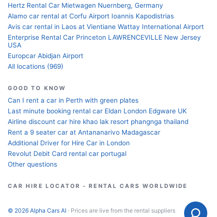
Hertz Rental Car Mietwagen Nuernberg, Germany
Alamo car rental at Corfu Airport Ioannis Kapodistrias
Avis car rental in Laos at Vientiane Wattay International Airport
Enterprise Rental Car Princeton LAWRENCEVILLE New Jersey
USA
Europcar Abidjan Airport
All locations (969)
GOOD TO KNOW
Can I rent a car in Perth with green plates
Last minute booking rental car Eldan London Edgware UK
Airline discount car hire khao lak resort phangnga thailand
Rent a 9 seater car at Antananarivo Madagascar
Additional Driver for Hire Car in London
Revolut Debit Card rental car portugal
Other questions
CAR HIRE LOCATOR - RENTAL CARS WORLDWIDE
© 2026 Alpha Cars AI
· Prices are live from the rental suppliers