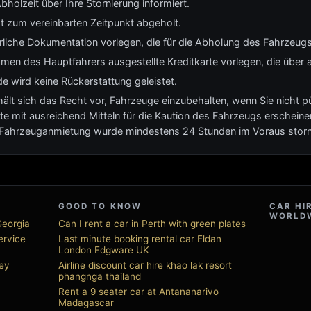
bholzeit über Ihre Stornierung informiert.
t zum vereinbarten Zeitpunkt abgeholt.
erliche Dokumentation vorlegen, die für die Abholung des Fahrzeugs 
men des Hauptfahrers ausgestellte Kreditkarte vorlegen, die über a
e wird keine Rückerstattung geleistet.
 sich das Recht vor, Fahrzeuge einzubehalten, wenn Sie nicht pünk
te mit ausreichend Mitteln für die Kaution des Fahrzeugs erscheinen
e Fahrzeuganmietung wurde mindestens 24 Stunden im Voraus storni
GOOD TO KNOW
CAR HI
WORLD
Georgia
Can I rent a car in Perth with green plates
ervice
Last minute booking rental car Eldan
London Edgware UK
ey
Airline discount car hire khao lak resort
phangnga thailand
Rent a 9 seater car at Antananarivo
Madagascar