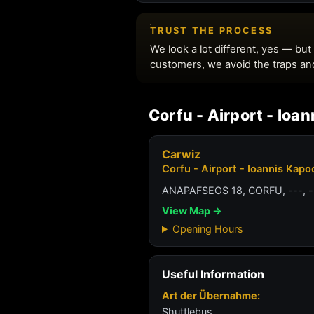
Corfu - Airport - Ioa
Carwiz
Corfu - Airport - Ioannis Kapo
ANAPAFSEOS 18, CORFU, ---, -
View Map →
Opening Hours
Useful Information
Art der Übernahme:
Shuttlebus