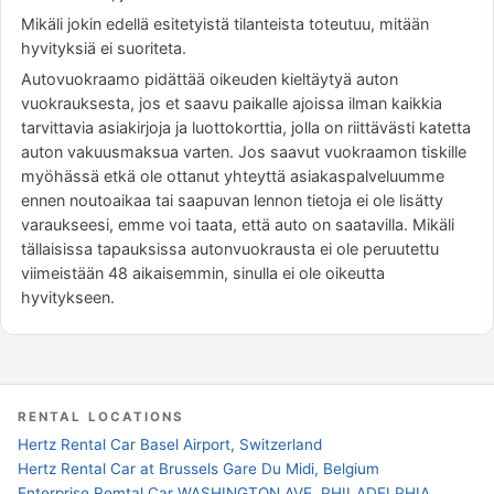
Mikäli jokin edellä esitetyistä tilanteista toteutuu, mitään
hyvityksiä ei suoriteta.
Autovuokraamo pidättää oikeuden kieltäytyä auton
vuokrauksesta, jos et saavu paikalle ajoissa ilman kaikkia
tarvittavia asiakirjoja ja luottokorttia, jolla on riittävästi katetta
auton vakuusmaksua varten. Jos saavut vuokraamon tiskille
myöhässä etkä ole ottanut yhteyttä asiakaspalveluumme
ennen noutoaikaa tai saapuvan lennon tietoja ei ole lisätty
varaukseesi, emme voi taata, että auto on saatavilla. Mikäli
tällaisissa tapauksissa autonvuokrausta ei ole peruutettu
viimeistään 48 aikaisemmin, sinulla ei ole oikeutta
hyvitykseen.
RENTAL LOCATIONS
Hertz Rental Car Basel Airport, Switzerland
Hertz Rental Car at Brussels Gare Du Midi, Belgium
Enterprise Remtal Car WASHINGTON AVE, PHILADELPHIA,