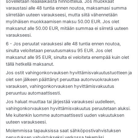
sovelletaan reaaliaikaista hinnoittelua. Jos muokkaat
varaustasi alle 48 tuntia ennen noutoa, maksamasi summa
siirretään uuteen varaukseesi, mutta siitä vähennetään
myöhäisen muokkaamisen maksu 50.00 EUR. Jos olet
maksanut alle 50.00 EUR, mitään summaa ei siirretä uuteen
varaukseesi.
6 - Jos peruutat varauksesi alle 48 tuntia ennen noutoa,
sinulta veloitetaan peruutusmaksu 95 EUR. Jos olet
maksanut alle 95 EUR, sinulta ei veloiteta enempää kuin olet
tällä hetkellä maksanut.
Jos ostit vahingonkorvauksen hyvittämisvakuutustuotteen ja
olet sen jälkeen päättänyt peruuttaa autonvuokrauksen
varauksen, vahingonkorvauksen hyvittämisvakuutus
peruuntuu automaattisesti.
Jos haluat muuttaa tai järjestää varauksesi uudelleen,
vahingonkorvauksen hyvittämisvakuutus peruutetaan aluksi.
Me kuitenkin luomme automaattisesti uuden vakuutuksen
uuteen varaukseesi.
Molemmissa tapauksissa saat sähköpostivahvistuksen
peruutuksen vahvistukseksi verkossa tekemäsi