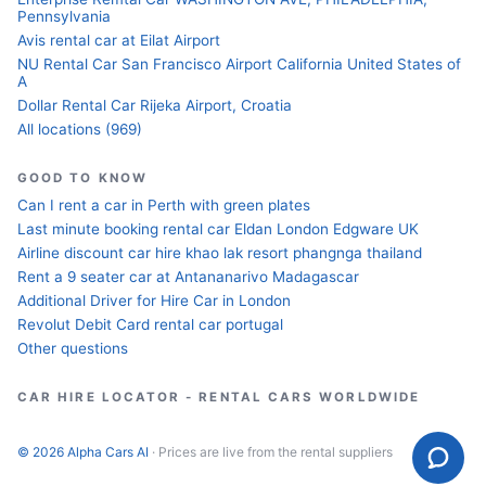
Pennsylvania
Avis rental car at Eilat Airport
NU Rental Car San Francisco Airport California United States of
A
Dollar Rental Car Rijeka Airport, Croatia
All locations (969)
GOOD TO KNOW
Can I rent a car in Perth with green plates
Last minute booking rental car Eldan London Edgware UK
Airline discount car hire khao lak resort phangnga thailand
Rent a 9 seater car at Antananarivo Madagascar
Additional Driver for Hire Car in London
Revolut Debit Card rental car portugal
Other questions
CAR HIRE LOCATOR - RENTAL CARS WORLDWIDE
© 2026 Alpha Cars AI
· Prices are live from the rental suppliers