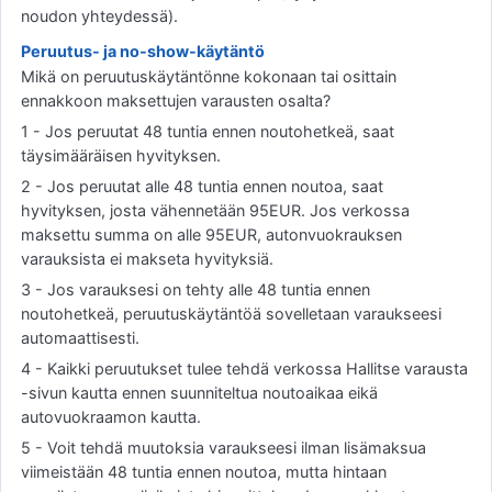
noudon yhteydessä).
Peruutus- ja no-show-käytäntö
Mikä on peruutuskäytäntönne kokonaan tai osittain
ennakkoon maksettujen varausten osalta?
1 - Jos peruutat 48 tuntia ennen noutohetkeä, saat
täysimääräisen hyvityksen.
2 - Jos peruutat alle 48 tuntia ennen noutoa, saat
hyvityksen, josta vähennetään 95EUR. Jos verkossa
maksettu summa on alle 95EUR, autonvuokrauksen
varauksista ei makseta hyvityksiä.
3 - Jos varauksesi on tehty alle 48 tuntia ennen
noutohetkeä, peruutuskäytäntöä sovelletaan varaukseesi
automaattisesti.
4 - Kaikki peruutukset tulee tehdä verkossa Hallitse varausta
-sivun kautta ennen suunniteltua noutoaikaa eikä
autovuokraamon kautta.
5 - Voit tehdä muutoksia varaukseesi ilman lisämaksua
viimeistään 48 tuntia ennen noutoa, mutta hintaan