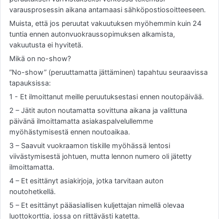
varausprosessin aikana antamaasi sähköpostiosoitteeseen.
Muista, että jos peruutat vakuutuksen myöhemmin kuin 24
tuntia ennen autonvuokraussopimuksen alkamista,
vakuutusta ei hyvitetä.
Mikä on no-show?
”No-show” (peruuttamatta jättäminen) tapahtuu seuraavissa
tapauksissa:
1 - Et ilmoittanut meille peruutuksestasi ennen noutopäivää.
2 – Jätit auton noutamatta sovittuna aikana ja valittuna
päivänä ilmoittamatta asiakaspalvelullemme
myöhästymisestä ennen noutoaikaa.
3 – Saavuit vuokraamon tiskille myöhässä lentosi
viivästymisestä johtuen, mutta lennon numero oli jätetty
ilmoittamatta.
4 – Et esittänyt asiakirjoja, jotka tarvitaan auton
noutohetkellä.
5 – Et esittänyt pääasiallisen kuljettajan nimellä olevaa
luottokorttia, jossa on riittävästi katetta.