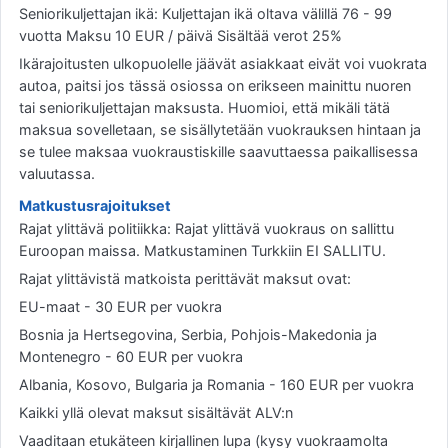
Seniorikuljettajan ikä: Kuljettajan ikä oltava välillä 76 - 99
vuotta Maksu 10 EUR / päivä Sisältää verot 25%
Ikärajoitusten ulkopuolelle jäävät asiakkaat eivät voi vuokrata
autoa, paitsi jos tässä osiossa on erikseen mainittu nuoren
tai seniorikuljettajan maksusta. Huomioi, että mikäli tätä
maksua sovelletaan, se sisällytetään vuokrauksen hintaan ja
se tulee maksaa vuokraustiskille saavuttaessa paikallisessa
valuutassa.
Matkustusrajoitukset
Rajat ylittävä politiikka: Rajat ylittävä vuokraus on sallittu
Euroopan maissa. Matkustaminen Turkkiin EI SALLITU.
Rajat ylittävistä matkoista perittävät maksut ovat:
EU-maat - 30 EUR per vuokra
Bosnia ja Hertsegovina, Serbia, Pohjois-Makedonia ja
Montenegro - 60 EUR per vuokra
Albania, Kosovo, Bulgaria ja Romania - 160 EUR per vuokra
Kaikki yllä olevat maksut sisältävät ALV:n
Vaaditaan etukäteen kirjallinen lupa (kysy vuokraamolta