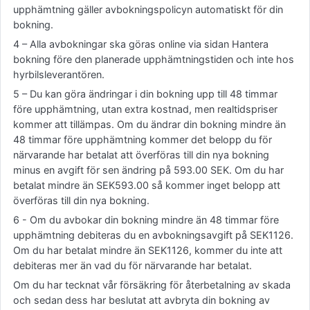
upphämtning gäller avbokningspolicyn automatiskt för din
bokning.
4 – Alla avbokningar ska göras online via sidan Hantera
bokning före den planerade upphämtningstiden och inte hos
hyrbilsleverantören.
5 – Du kan göra ändringar i din bokning upp till 48 timmar
före upphämtning, utan extra kostnad, men realtidspriser
kommer att tillämpas. Om du ändrar din bokning mindre än
48 timmar före upphämtning kommer det belopp du för
närvarande har betalat att överföras till din nya bokning
minus en avgift för sen ändring på 593.00 SEK. Om du har
betalat mindre än SEK593.00 så kommer inget belopp att
överföras till din nya bokning.
6 - Om du avbokar din bokning mindre än 48 timmar före
upphämtning debiteras du en avbokningsavgift på SEK1126.
Om du har betalat mindre än SEK1126, kommer du inte att
debiteras mer än vad du för närvarande har betalat.
Om du har tecknat vår försäkring för återbetalning av skada
och sedan dess har beslutat att avbryta din bokning av