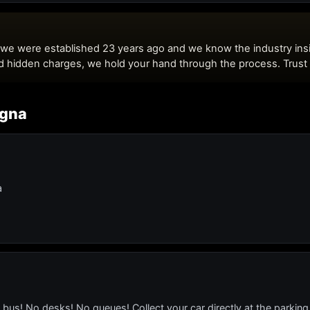
agna
a
s! No desks! No queues! Collect your car directly at the parking