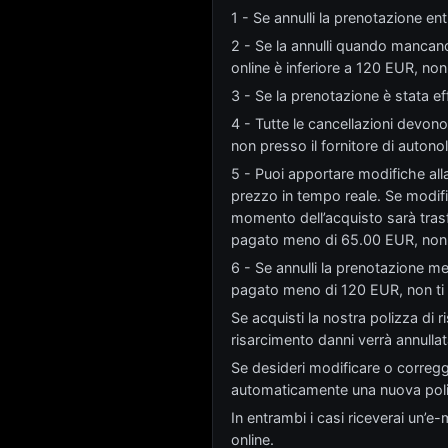
1 - Se annulli la prenotazione entr
2 - Se la annulli quando mancano
online è inferiore a 120 EUR, non
3 - Se la prenotazione è stata ef
4 - Tutte le cancellazioni devono 
non presso il fornitore di autono
5 - Puoi apportare modifiche alla
prezzo in tempo reale. Se modific
momento dell’acquisto sarà trasf
pagato meno di 65.00 EUR, non v
6 - Se annulli la prenotazione me
pagato meno di 120 EUR, non ti 
Se acquisti la nostra polizza di r
risarcimento danni verrà annull
Se desideri modificare o corregg
automaticamente una nuova poli
In entrambi i casi riceverai un’e
online.