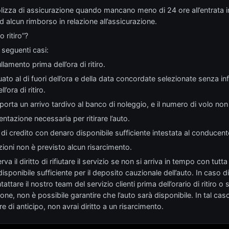
polizza di assicurazione quando mancano meno di 24 ore all’entrata in
ad alcun rimborso in relazione all’assicurazione.
 ritiro”?
i seguenti casi:
llamento prima dell’ora di ritiro.
ettuato al di fuori dell’ora e della data concordate selezionate senza i
l’ora di ritiro.
omporta un arrivo tardivo al banco di noleggio, e il numero di volo non
ntazione necessaria per ritirare l’auto.
 di credito con denaro disponibile sufficiente intestata al conducent
azioni non è previsto alcun risarcimento.
rva il diritto di rifiutare il servizio se non si arriva in tempo con t
sponibile sufficiente per il deposito cauzionale dell’auto. In caso di
ttare il nostro team del servizio clienti prima dell’orario di ritiro o s
ione, non è possibile garantire che l’auto sarà disponibile. In tal ca
 di anticipo, non avrai diritto a un risarcimento.