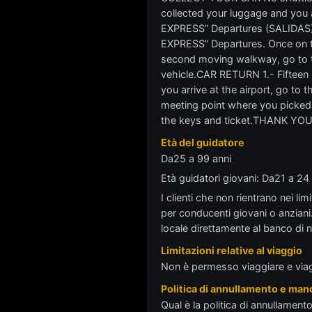
collected your luggage and you ar
EXPRESS” Departures (SALIDAS). 2
EXPRESS” Departures. Once on th
second moving walkway, go to th
vehicle.CAR RETURN 1.- Fifteen (1
you arrive at the airport, go t
meeting point where you picked up
the keys and ticket.THANK Y
Età del guidatore
Da25 a 99 anni
Età guidatori giovani: Da21 a 
I clienti che non rientrano nei li
per conducenti giovani o anziani
locale direttamente al banco di 
Limitazioni relative al viaggio
Non è permesso viaggiare e viagg
Politica di annullamento e manc
Qual è la politica di annullamen