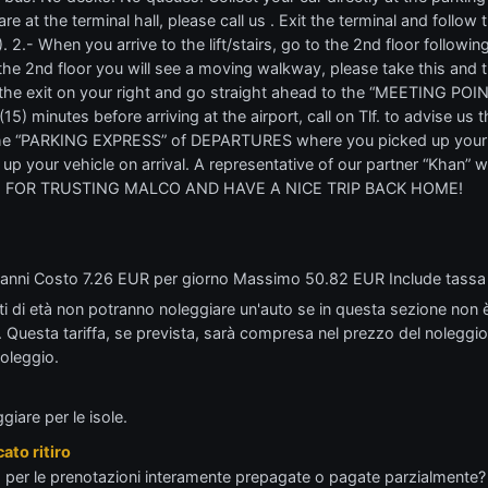
e at the terminal hall, please call us . Exit the terminal and follow
.- When you arrive to the lift/stairs, go to the 2nd floor followi
e 2nd floor you will see a moving walkway, please take this and th
e exit on your right and go straight ahead to the “MEETING POINT
5) minutes before arriving at the airport, call on Tlf. to advise us 
o the “PARKING EXPRESS” of DEPARTURES where you picked up your v
 your vehicle on arrival. A representative of our partner “Khan” wil
OU FOR TRUSTING MALCO AND HAVE A NICE TRIP BACK HOME!
24 anni Costo 7.26 EUR per giorno Massimo 50.82 EUR Include tass
miti di età non potranno noleggiare un'auto se in questa sezione non è
. Questa tariffa, se prevista, sarà compresa nel prezzo del noleggio
noleggio.
iare per le isole.
ato ritiro
to per le prenotazioni interamente prepagate o pagate parzialmente?