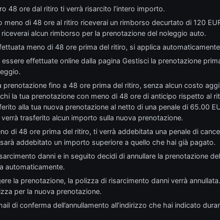
o 48 ore dal ritiro ti verrà risarcito l’intero importo.
 meno di 48 ore al ritiro riceverai un rimborso decurtato di 120 E
 riceverai alcun rimborso per la prenotazione del noleggio auto.
fettuata meno di 48 ore prima del ritiro, si applica automaticamente 
essere effettuate online dalla pagina Gestisci la prenotazione prima d
leggio.
 prenotazione fino a 48 ore prima del ritiro, senza alcun costo aggiu
hi la tua prenotazione con meno di 48 ore di anticipo rispetto al rit
erito alla tua nuova prenotazione al netto di una penale di 65.00 EU
errà trasferito alcun importo sulla nuova prenotazione.
no di 48 ore prima del ritiro, ti verrà addebitata una penale di canc
sarà addebitato un importo superiore a quello che hai già pagato.
isarcimento danni e in seguito decidi di annullare la prenotazione del
ata automaticamente.
ere la prenotazione, la polizza di risarcimento danni verrà annullat
zza per la nuova prenotazione.
-mail di conferma dell’annullamento all’indirizzo che hai indicato dur