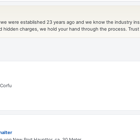
 Corfu
alter
ng von New Port Haupttor, ca. 30 Meter.