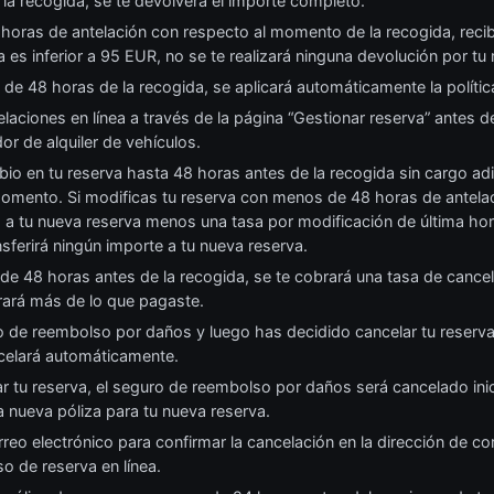
 la recogida, se te devolverá el importe completo.
horas de antelación con respecto al momento de la recogida, reci
a es inferior a 95 EUR, no se te realizará ninguna devolución por tu
s de 48 horas de la recogida, se aplicará automáticamente la polític
elaciones en línea a través de la página “Gestionar reserva” antes d
r de alquiler de vehículos.
bio en tu reserva hasta 48 horas antes de la recogida sin cargo adic
omento. Si modificas tu reserva con menos de 48 horas de antelaci
á a tu nueva reserva menos una tasa por modificación de última h
ferirá ningún importe a tu nueva reserva.
 de 48 horas antes de la recogida, se te cobrará una tasa de canc
ará más de lo que pagaste.
de reembolso por daños y luego has decidido cancelar tu reserva 
celará automáticamente.
ar tu reserva, el seguro de reembolso por daños será cancelado ini
nueva póliza para tu nueva reserva.
eo electrónico para confirmar la cancelación en la dirección de co
o de reserva en línea.