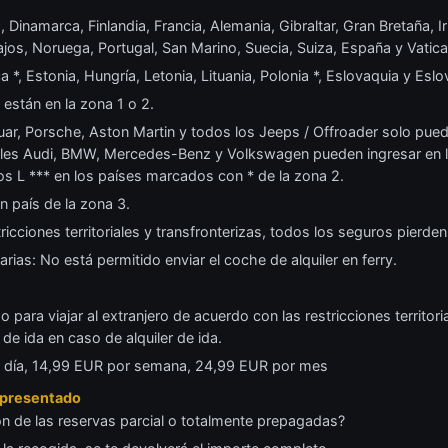
 Dinamarca, Finlandia, Francia, Alemania, Gibraltar, Gran Bretaña, Irl
os, Noruega, Portugal, San Marino, Suecia, Suiza, España y Vatic
*, Estonia, Hungría, Letonia, Lituania, Polonia *, Eslovaquia y Eslo
están en la zona 1 o 2.
r, Porsche, Aston Martin y todos los Jeeps / Offroader solo puede
les Audi, BMW, Mercedes-Benz y Volkswagen pueden ingresar en lo
os L *** en los países marcados con * de la zona 2.
n país de la zona 3.
ricciones territoriales y transfronterizas, todos los seguros pierden
arias: No está permitido enviar el coche de alquiler en ferry.
so para viajar al extranjero de acuerdo con las restricciones territo
a de ida en caso de alquiler de ida.
r día, 14,99 EUR por semana, 24,99 EUR por mes
o presentado
ión de las reservas parcial o totalmente prepagadas?