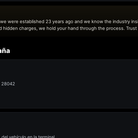
aña
, 28042
del vehículo en la terminal